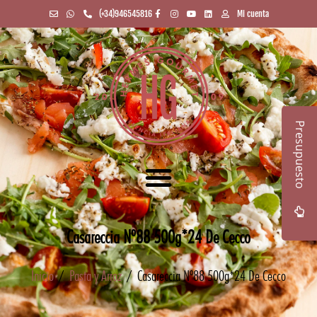
(+34)946545816
Mi cuenta
Presupuesto
Casareccia Nº88 500g*24 De Cecco
Inicio
/
Pasta y Arroz
/ Casareccia Nº88 500g*24 De Cecco