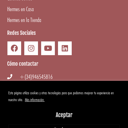
Hermes en Casa
Hermes en la Tienda
Redes Sociales
Cómo contactar
+(34)946545816
info@hermesgourmet.com
Esta página utiliza cookies y otras tecnologías para que podamos mejorar tu experiencia en
nuestro sitio.
Más información.
WhatsApp
Aceptar
Copyright ©
2026
Hermes Gourmet
|
Aviso Legal
·
Condiciones