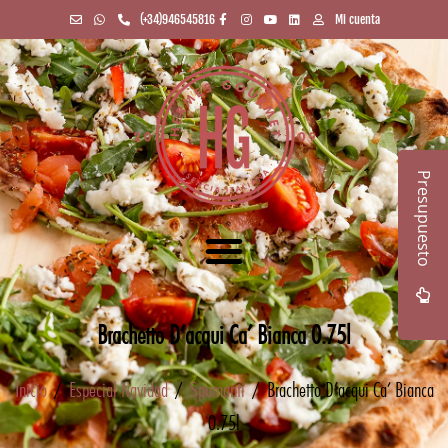
(+34)946545816
Mi cuenta
Presupuesto
Brachetto D’acqui Ca’ Bianca 0.75l
Inicio
/
Especial Navidad
/
Spumanti
/ Brachetto D’acqui Ca’ Bianca
0.75l