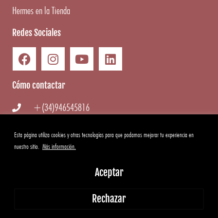
Hermes en la Tienda
Redes Sociales
Cómo contactar
+(34)946545816
info@hermesgourmet.com
Esta página utiliza cookies y otras tecnologías para que podamos mejorar tu experiencia en
nuestro sitio.
Más información.
WhatsApp
Aceptar
Copyright ©
2026
Hermes Gourmet
|
Aviso Legal
·
Condiciones
Rechazar
generales
·
Cookies
·
Privacidad