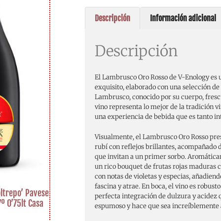
Descripción
Información adicional
Descripción
El Lambrusco Oro Rosso de V-Enology es 
exquisito, elaborado con una selección de
Lambrusco, conocido por su cuerpo, frescu
vino representa lo mejor de la tradición vi
una experiencia de bebida que es tanto 
Visualmente, el Lambrusco Oro Rosso pres
rubí con reflejos brillantes, acompañado 
que invitan a un primer sorbo. Aromática
un rico bouquet de frutas rojas maduras 
con notas de violetas y especias, añadien
fascina y atrae. En boca, el vino es robusto
oltrepo’ Pavese
perfecta integración de dulzura y acidez 
7º 0’75lt Casa
espumoso y hace que sea increíblemente 