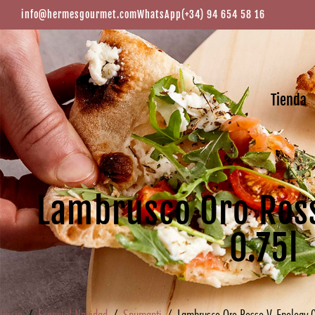
info@hermesgourmet.com
WhatsApp
(+34) 94 654 58 16
Tienda
Lambrusco Oro Ros
0.75l
Inicio
/
Especial Navidad
/
Spumanti
/ Lambrusco Oro Rosso V-Enology 0