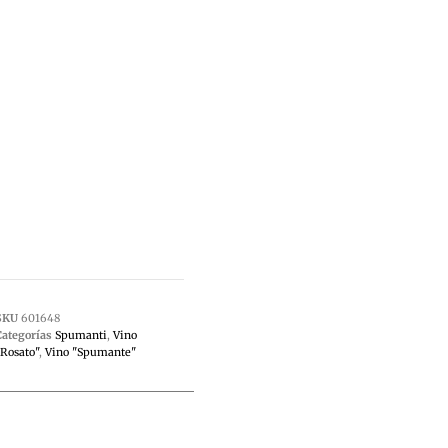
SKU
601648
Categorías
Spumanti
,
Vino
"Rosato"
,
Vino "Spumante"