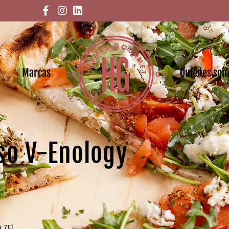
Marcas
Quiénes so
so V-Enology
.75l