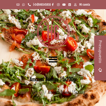
(+34)946545816
Mi cuenta
Presupuesto
Amaretti Bonomi 15x200gr
Inicio
/
Licores
/ Amaretti Bonomi 15x200gr