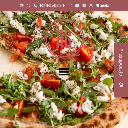
(+34)946545816
Mi cuenta
Presupuesto
Licores
Inicio
/ Licores