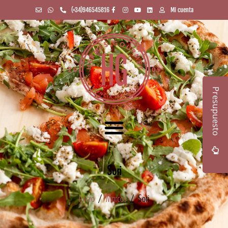
(+34)946545816
Mi cuenta
Presupuesto
Sori
Inicio
/
Marcas
/ Sori