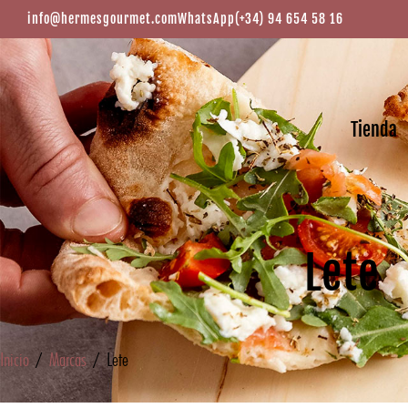
info@hermesgourmet.com
WhatsApp
(+34) 94 654 58 16
Tienda
Lete
Inicio
/
Marcas
/ Lete