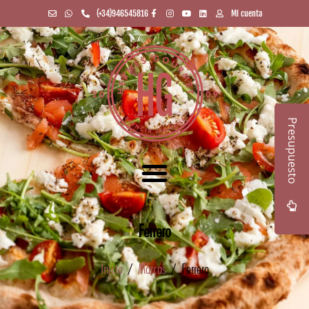
(+34)946545816
Mi cuenta
Presupuesto
Ferrero
Inicio
/
Marcas
/ Ferrero