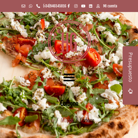
(+34)946545816
Mi cuenta
Presupuesto
Carbone
Inicio
/
Marcas
/ Carbone