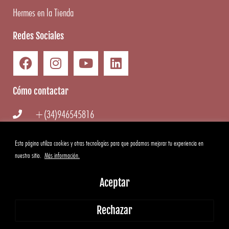
Hermes en la Tienda
Redes Sociales
Cómo contactar
+(34)946545816
info@hermesgourmet.com
Esta página utiliza cookies y otras tecnologías para que podamos mejorar tu experiencia en
nuestro sitio.
Más información.
WhatsApp
Aceptar
Copyright ©
2026
Hermes Gourmet
|
Aviso Legal
·
Condiciones
Rechazar
generales
·
Cookies
·
Privacidad