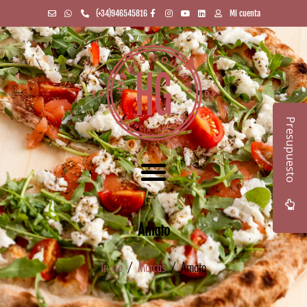
(+34)946545816
Mi cuenta
Presupuesto
Amato
Inicio
/
Marcas
/ Amato