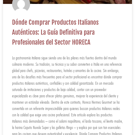
Dónde Comprar Productos Italianos
Auténticos: La Guía Definitiva para
Profesionales del Sector HORECA
La gastronomía italiana sigue siendo uno de los pilares más fuertes dentro del mundo
culinario moderno. Su tradición, su técnica y su sabor convierten a Italia en una referencia
global para chefs, pizzerías, restaurantes, hoteles y amantes de la cocina. Sin embargo,
uno de los desafíos más frecuentes para el sector profesional es encontrar dónde comprar
productos italianos auténticos, confiables y con calidad garantizada. En un mercado
saturado de imitaciones y productos de baja calidad, contar con un proveedor
especializado es clave para ofrecer platos genuinos, mejorar la experiencia del cliente y
mantener un estándar elevado. Dentro de este contexto, Horeca Hermes Gourmet se ha
convertido en un referente imprescindible para quienes buscan productos italianos reales
con la calidad que exige una cocina profesional. Este artículo explora los productos
italianos más demandados – como el salami napolitano, el lardo toscano, el lievito madre,
la harina Caputo Nuvola Super y las galletas Ringo – y explica por qué son tan esenciales
para las cocinas que desean autenticidad y excelencia. Dónde Comprar Productos Italianos