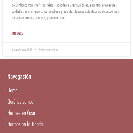
de Confianza Para chefs, pasteleros, panaderos y restauradores, encontrar proveedores
confiables es una tarea crítica. Muchos ingredientes italianos auténticos no se encuentran
en supermercados comunes, y cuando están
LEER MÁS »
26 noviembre 2025
No hay comentarios
Navegación
Home
Quiénes somos
Hermes en Casa
Hermes en la Tienda