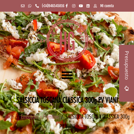
(+34)946545816
Mi cuenta
Presupuesto
SALSICCIA TOSCANA CLASSICA 300g PV VIANI
Inicio
/
Embutidos y Fiambres
/ SALSICCIA TOSCANA CLASSICA 300g
PV VIANI