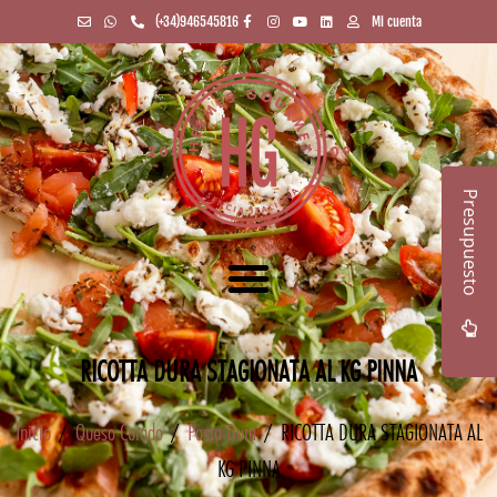
(+34)946545816
Mi cuenta
Presupuesto
RICOTTA DURA STAGIONATA AL KG PINNA
Inicio
/
Queso Curado
/
Pasta Dura
/ RICOTTA DURA STAGIONATA AL
KG PINNA