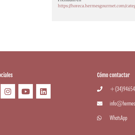
https://horeca.hermesgourmet.com/cate
ciales
Cómo contactar
+(34)94654
info@hermes
WhatsApp