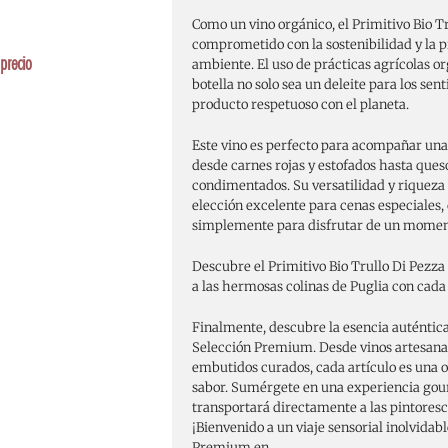
Como un vino orgánico, el Primitivo Bio Tr
comprometido con la sostenibilidad y la 
precio
ambiente. El uso de prácticas agrícolas o
botella no solo sea un deleite para los sen
producto respetuoso con el planeta.
Este vino es perfecto para acompañar una
desde carnes rojas y estofados hasta ques
condimentados. Su versatilidad y riqueza 
elección excelente para cenas especiales,
simplemente para disfrutar de un moment
Descubre el Primitivo Bio Trullo Di Pezza
a las hermosas colinas de Puglia con cada
Finalmente, descubre la esencia auténtica
Selección Premium. Desde vinos artesana
embutidos curados, cada artículo es una 
sabor. Sumérgete en una experiencia gou
transportará directamente a las pintoresca
¡Bienvenido a un viaje sensorial inolvidab
Premium en