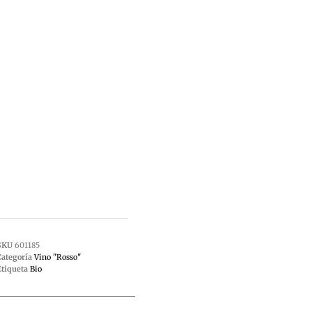
SKU
601185
Categoría
Vino "Rosso"
Etiqueta
Bio