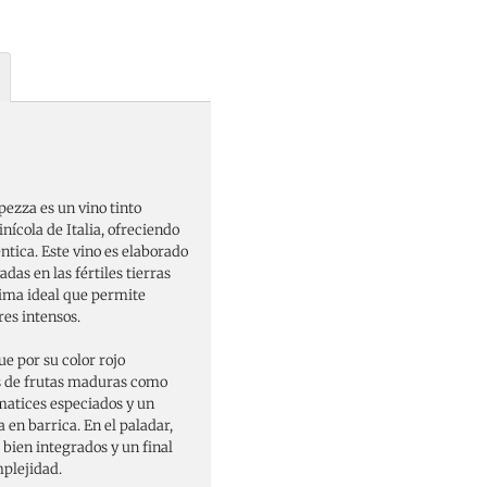
pezza es un vino tinto
inícola de Italia, ofreciendo
ntica. Este vino es elaborado
das en las fértiles tierras
lima ideal que permite
res intensos.
ue por su color rojo
s de frutas maduras como
matices especiados y un
a en barrica. En el paladar,
 bien integrados y un final
mplejidad.