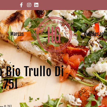
Marcas
Quiénes so
 Bio Trullo Di
.75l
gp 0.75l