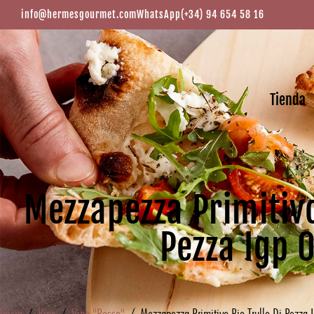
info@hermesgourmet.com
WhatsApp
(+34) 94 654 58 16
Tienda
Mezzapezza Primitivo
Pezza Igp 0
Inicio
/
Vino
/
Vino "Rosso"
/ Mezzapezza Primitivo Bio Trullo Di Pezza I