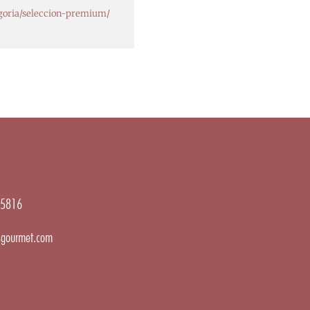
goria/seleccion-premium/
5816
gourmet.com