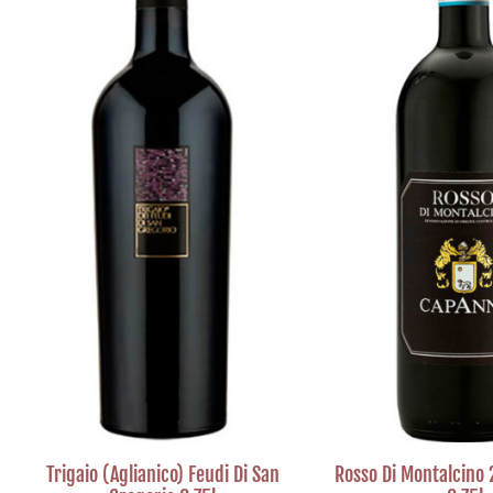
Trigaio (Aglianico) Feudi Di San
Rosso Di Montalcino