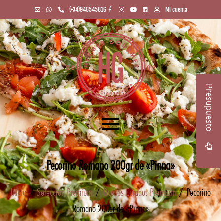
(+34)946545816
Mi cuenta
Presupuesto
Pecorino Romano 200gr de «Pinna»
Inicio
/
Selección Premium
/
Quesos Curados Premium
/ Pecorino
Romano 200gr de «Pinna»