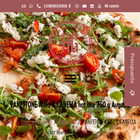
(+34)946545816
Mi cuenta
Presupuesto
PANETTONE Mela & CANELLA hat box 750 g Augusta
Inicio
/
Especial Navidad
/
Panettoni
/ PANETTONE Mela & CANELLA
hat box 750 g Augusta