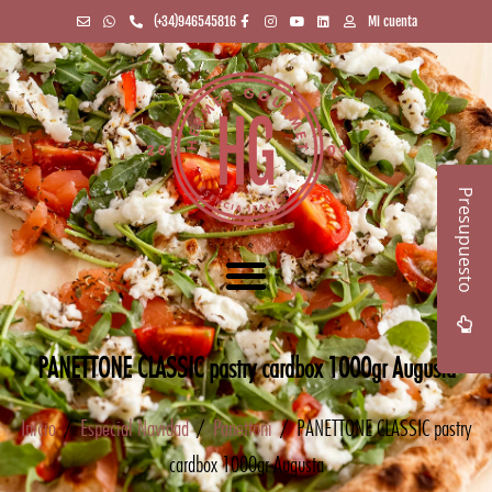
(+34)946545816
Mi cuenta
Presupuesto
PANETTONE CLASSIC pastry cardbox 1000gr Augusta
Inicio
/
Especial Navidad
/
Panettoni
/ PANETTONE CLASSIC pastry
cardbox 1000gr Augusta