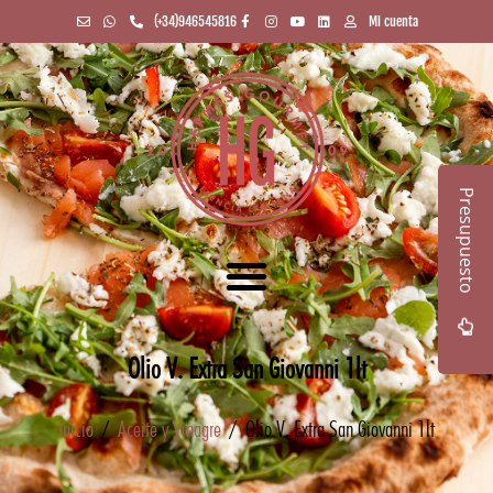
(+34)946545816
Mi cuenta
Presupuesto
Olio V. Extra San Giovanni 1lt
Inicio
/
Aceite y Vinagre
/ Olio V. Extra San Giovanni 1lt