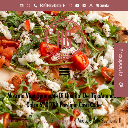
(+34)946545816
Mi cuenta
Presupuesto
Moscato Vino Spumante Di Qualita’ Del TipoAromatico
Dolce 6º 0’75lt Prestigio Casa Coller
Inicio
/
Especial Navidad
/
Spumanti
/ Moscato Vino Spumante Di