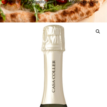
Qualita’ Del TipoAromatico Dolce 6º 0’75lt Prestigio Casa Coller