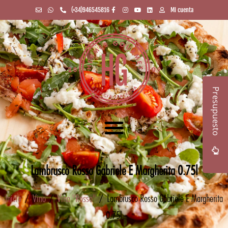
(+34)946545816
Mi cuenta
Presupuesto
Lambrusco Rosso Gabriele E Margherita 0.75l
Inicio
/
Vino
/
Vino "Rosso"
/ Lambrusco Rosso Gabriele E Margherita
0.75l