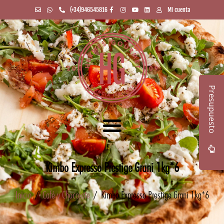
(+34)946545816
Mi cuenta
Presupuesto
Kimbo Expresso Prestige Grani 1kg*6
Inicio
/
Café y Chocolate
/ Kimbo Expresso Prestige Grani 1kg*6