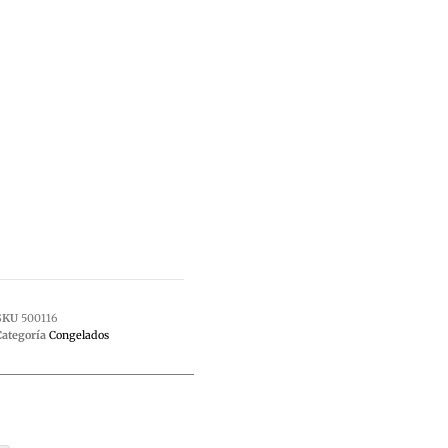
SKU
500116
Categoría
Congelados