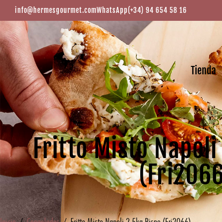
info@hermesgourmet.com
WhatsApp
(+34) 94 654 58 16
Tienda
Fritto Misto Napoli
(Fri206
Inicio
/
Congelados
/ Fritto Misto Napoli 2.5kg Rispo (Fri2066)