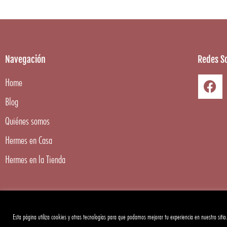
Navegación
Redes So
Home
Blog
Quiénes somos
Hermes en Casa
Hermes en la Tienda
Esta página utiliza cookies y otras tecnologías para que podamos mejorar tu experiencia en nuestro sitio
Copyright ©
2026
Hermes