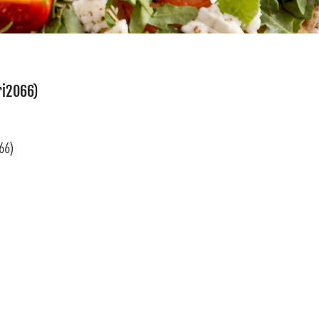
Fri2066)
66)