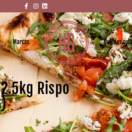
Marcas
Quiénes so
 2.5kg Rispo
6)