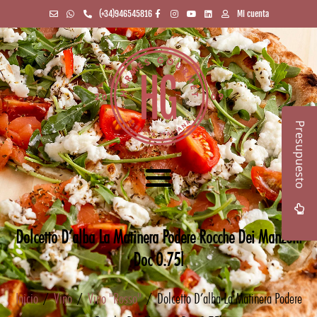
(+34)946545816
Mi cuenta
Presupuesto
Dolcetto D’alba La Matinera Podere Rocche Dei Manzoni
Doc 0.75l
Inicio
/
Vino
/
Vino "Rosso"
/ Dolcetto D’alba La Matinera Podere