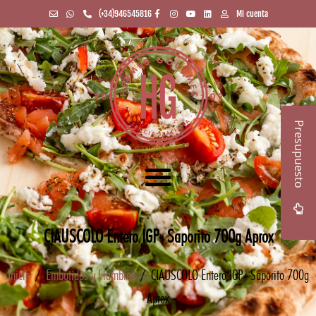
(+34)946545816
Mi cuenta
Presupuesto
CIAUSCOLO Entero IGP- Saporito 700g Aprox
Inicio
/
Embutidos y Fiambres
/ CIAUSCOLO Entero IGP- Saporito 700g
Aprox