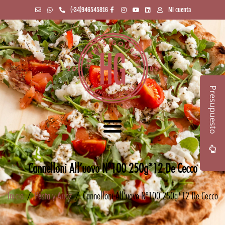
(+34)946545816
Mi cuenta
Presupuesto
Cannelloni All’uovo Nº100 250g*12 De Cecco
Inicio
/
Pasta y Arroz
/ Cannelloni All’uovo Nº100 250g*12 De Cecco