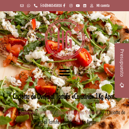
(+34)946545816
Mi cuenta
Presupuesto
Caciotta de Oveja al Tartufo «Coratina» 1Kg Aprox
Inicio
/
Selección Premium
/
Quesos Curados Premium
/ Caciotta de
Oveja al Tartufo «Coratina» 1Kg Aprox