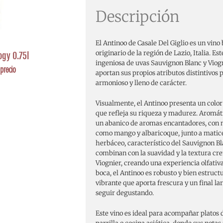
Descripción
El Antinoo de Casale Del Giglio es un vino 
originario de la región de Lazio, Italia. E
ogy 0.75l
ingeniosa de uvas Sauvignon Blanc y Viog
precio
aportan sus propios atributos distintivos
armonioso y lleno de carácter.
Visualmente, el Antinoo presenta un color
que refleja su riqueza y madurez. Aromát
un abanico de aromas encantadores, con n
como mango y albaricoque, junto a matices
herbáceo, característico del Sauvignon Bl
combinan con la suavidad y la textura cr
Viognier, creando una experiencia olfativa
boca, el Antinoo es robusto y bien estruct
vibrante que aporta frescura y un final lar
seguir degustando.
Este vino es ideal para acompañar platos 