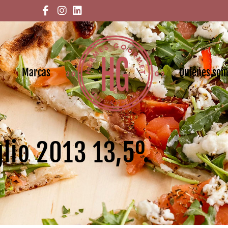
Marcas
Quiénes so
lio 2013 13,5º.