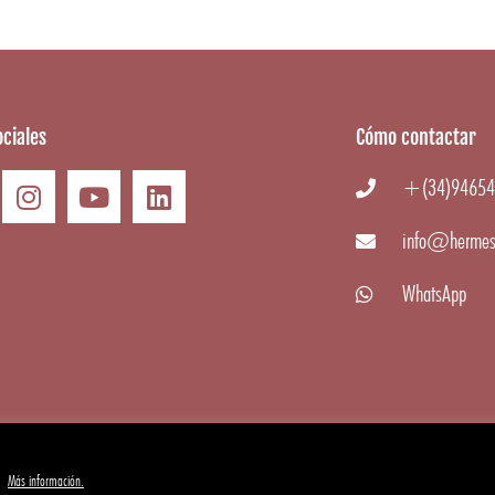
ciales
Cómo contactar
+(34)94654
info@hermes
WhatsApp
.
Más información.
 Gourmet
|
Aviso Legal
·
Condiciones generales
·
Cookies
·
Privacidad