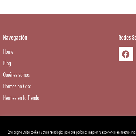
Navegación
Redes So
Home
Blog
Quiénes somos
Hermes en Casa
Hermes en la Tienda
Esta página utiliza cookies y otras tecnologías para que podamos mejorar tu experiencia en nuestro sitio
Copyright ©
2026
Hermes