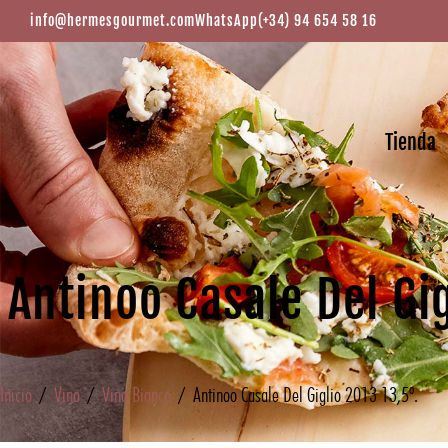
info@hermesgourmet.com
WhatsApp
(+34) 94 654 58 16
Tienda
Antinoo Casale Del Gig
Inicio
/
Vino
/
Vino Bianco
/ Antinoo Casale Del Giglio 2013 13,5º.