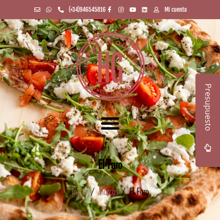
(+34)946545816
Mi cuenta
Presupuesto
El Faro
Inicio
/
Marcas
/ El Faro